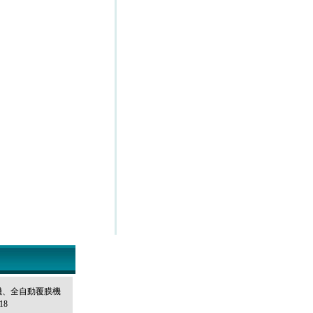
機
、全自動
覆膜機
62918