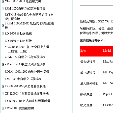
YG-1000/1200A 紙面壓光機
ZFM-1050自動立式高速覆膜機
ZYFM-540A/940A 全自動預涂膜（無
膠）覆膜機
性能及特點：SGZ-YG-
SRFM-1000/1200C 氣動式水溶性復膜
機
該機速度快、省電、鋼
保護色彩作用，從而大
ZD-1050 自動送紙機
主要技術參數(shù)
：
ZD-1050 自動送紙機
SGZ-1000/1200B型UV全面上光機
Model
型號
（三機頭、三輥）
ZFM-1050自動立式高速覆膜機
Max Pap
最大紙張尺寸
ZMY-1050A 中速預涂膜覆膜機
ZDLM-1000/1200 自動拉膜分切機
Min Pap
最小紙張尺寸
FM-1050 半自動立式覆膜機
Max. Si
最大壓光幅面
FY-800/1050M 紙塑無膠覆膜機
CF-1200C 半自動高效紙面除粉機
Paper T
紙張厚度
FYB-800/1100B 高精度油溫覆膜機
Calende
壓光速度
FMS-1100 雙面覆膜機