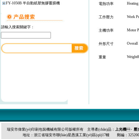
FY-1050B 半自動紙塑無膠覆膜機
Heating
電熱功率
Work Pr
工作壓力
請輸入搜索關鍵字：
Motor 
主機功率
Overall
外形尺寸
Weight
重量
瑞安市偉業(yè)印刷包裝機械有限公司版權所有 主導產(chǎn)品：
上光機
、
壓
地址：浙江省瑞安市聯(lián)星愚溪工業(yè)區(qū)17幢 郵編：325200 