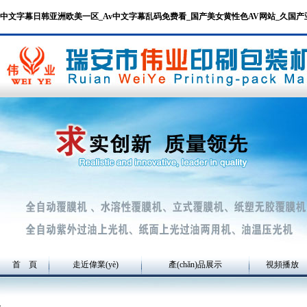
中文字幕日韩亚洲欧美一区_Av中文字幕乱码免费看_国产美女黄性色AV网站_久国
首 頁
走近偉業(yè)
產(chǎn)品展示
視頻播放