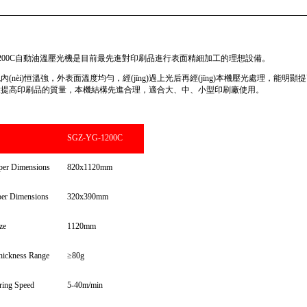
1200C自動油溫壓光機是目前最先進對印刷品進行表面精細加工的理想設備。
輥內(nèi)恒溫強，外表面溫度均勻，經(jīng)過上光后再經(jīng)本機壓光處理，能明
大提高印刷品的質量，本機結構先進合理，適合大、中、小型印刷廠使用。
SGZ-YG-1200C
er Dimensions
820x1120mm
er Dimensions
320x390mm
ze
1120mm
hickness Range
≥80g
ring Speed
5-40m/min