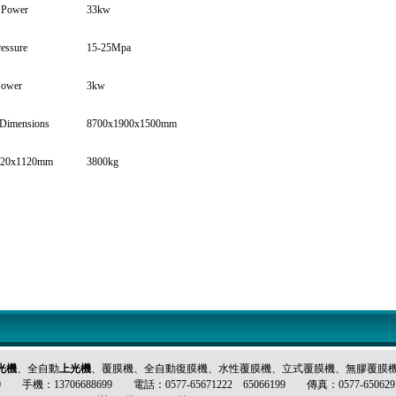
 Power
33kw
essure
15-25Mpa
Power
3kw
 Dimensions
8700x1900x1500mm
820x1120mm
3800kg
光機
、全自動
上光機
、
覆膜機
、全自動
復膜機
、水性
覆膜機
、立式
覆膜機
、無膠
覆膜
手機：13706688699 電話：0577-65671222 65066199 傳真：0577-650